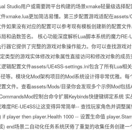
sual Studio用户或需要跨平台构建的场景xmake轻量级
xmake.lua更加简洁易懂。第三步配置游戏适配在assets/Cust
文件如果没有对应的配置可以参考现有模板创建新的配置文件
和函数签名。 核心功能深度解析Lua脚本系统的魔力RE-UE
器它提供了完整的游戏对象操作能力。你可以查找游戏对象使用Fi
函数定位特定类型的游戏实体修改对象属性直接访问和修改对象的成
配置文件assets/UE4SS-settings.ini包含了所有Lu
路径等。模块化Mod架构项目的Mod系统设计得非常优雅。每
件。查看assets/Mods/目录你会发现多个示例Mod包括Act
eCommandsMod控制台命令扩展Keybinds快捷键绑定系
RE-UE4SS让这变得异常简单-- 查找玩家角色并调整属性 loca
er) if player then player.Health 1000 -- 设置生命值 player.
整完成) end场景二自动化任务系统厌倦了重复的收集任务创建一个