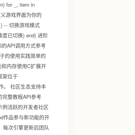
 for _, item in
d)场景三自定义游戏界面为你的
() -- 切换游戏模式
t(游戏难度已切换) end) 进阶
S的API调用方式参考
件钩子的使用实践简单的
能和内存使用C扩展开
框架位于
能操作。 社区生态支持丰
的完整教程API参考
个实战示例活跃的开发者社区
od作品参与新功能的开
本。每次引擎更新后团队