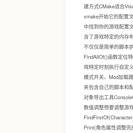
建方式CMake适合Vi
xmake开始它的配置文件
中找到你的游戏配置
含了游戏特定的内存布局
不仅仅是简单的脚本执行
FindAllOf()
戏特定时刻执行自定义逻辑
模式开关、Mod加载
夹包含自己的脚本和配置文
对象导出工具Consol
数值调整想要调整游戏难度
FindFirstOf(Charact
Print(角色属性调