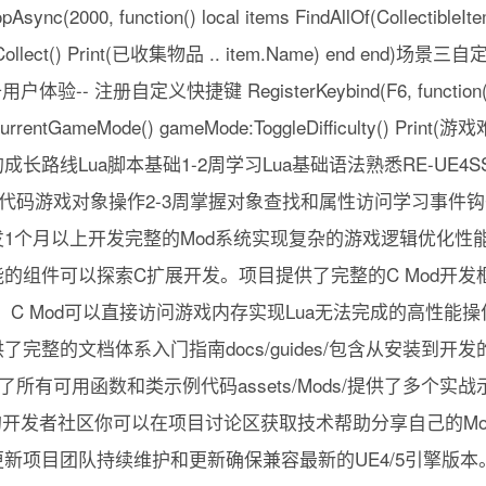
000, function() local items FindAllOf(CollectibleItem)
item:Collect() Print(已收集物品 .. item.Name) end en
验-- 注册自定义快捷键 RegisterKeybind(F6, function
CurrentGameMode() gameMode:ToggleDifficulty() Prin
长路线Lua脚本基础1-2周学习Lua基础语法熟悉RE-UE4S
i/中的示例代码游戏对象操作2-3周掌握对象查找和属性访问学习事
1个月以上开发完整的Mod系统实现复杂的游戏逻辑优化性
的组件可以探索C扩展开发。项目提供了完整的C Mod开发
d/目录。C Mod可以直接访问游戏内存实现Lua无法完成的高性
完整的文档体系入门指南docs/guides/包含从安装到开发
/详细记录了所有可用函数和类示例代码assets/Mods/提供了多
活跃的开发者社区你可以在项目讨论区获取技术帮助分享自己的M
新项目团队持续维护和更新确保兼容最新的UE4/5引擎版