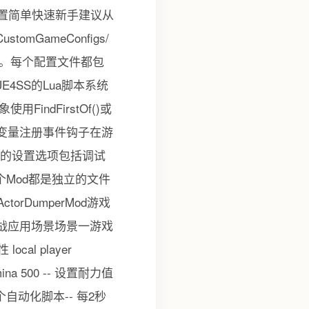
选择配置简单快速新手建议从
omGameConfigs/
。每个配置文件都包
4SS的Lua脚本系统
ndFirstOf()或
员变量注册事件钩子在游
a相关的设置选项包括调试
个Mod都是独立的文件
orDumperMod游戏
统 实战应用场景场景一游戏
l player
Stamina 500 -- 设置耐力值
自动化脚本-- 每2秒