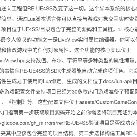
逆向工程但RE-UE4SS改变了这一切。这个脚本系统的核
简单。通过Lua脚本语言你可以直接与游戏对象交互实时查
。项目位于UE4SS/目录包含了完整的源码和工具链。✨ 核
SS最令人惊叹的功能之一是LiveView实时属性编辑器。你
看和修改游戏中的任何对象属性。这个功能的核心实现位于
/GUI/LiveView.hpp支持数值、布尔、字符串等多种类型的属性
苦的事情但RE-UE4SS的SDK生成器能自动完成这项任务。
生成易于使用的Lua绑定。生成的文档位于docs/lua-api
。多游戏配置文件支持项目已经为30多款热门游戏准备了预配
控制》等。这些配置文件位于assets/CustomGameCon
速入门指南第一步获取项目源码开始之前你需要将项目克隆到
tps://gitcode.com/gh_mirrors/re/RE-UE4SS验证项
文件夹其中应该包含完整的项目结构。第二步选择构建工具RE-U