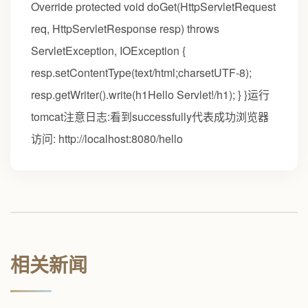
Override protected void doGet(HttpServletRequest
req, HttpServletResponse resp) throws
ServletException, IOException {
resp.setContentType(text/html;charsetUTF-8);
resp.getWriter().write(h1Hello Servlet!/h1); } }运行
tomcat注意日志:看到successfully代表成功浏览器
访问: http://localhost:8080/hello
相关新闻