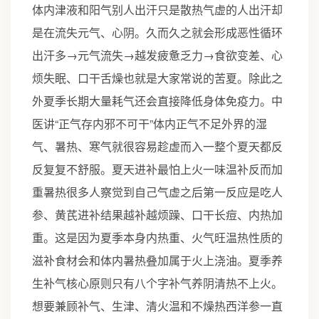
体内津液和阳气别人出汗只是散热气虚的人出汗却
是在流失元气、心阴。久而久之就会形成恶性循环
出汗多→元气流失→越发疲惫乏力→食欲变差、心
烦失眠、口干舌燥也就是大家常说的苦夏。除此之
外夏季长期大量耗气还会直接降低身体免疫力。中
医讲“正气存内邪不可干”体内正气不足外界的湿
气、暑热、寒气就很容易趁虚而入一整个夏天都反
反复复不舒服。夏天进补最怕上火一味温补反而加
重暑热很多人察觉到自己气虚之后第一反应是吃人
参、黄芪进补结果越补越烦躁、口干长痘、内热加
重。这是因为夏季本身内热重、火气旺温热性质的
滋补食材会和体内暑热叠加属于火上浇油。夏季养
生补气核心原则只有八个字补气养阴清热不上火。
想要兼顾补气、生津、清火温和不燥热西洋参一直