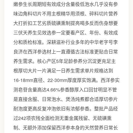
嫩参生长周期短有效成分含量极低泡水几乎没有参
味边角料切片不用主根精华用须根、碎料切片营养
大打折扣工艺劣质硫磺熏制提亮喝多反而伤身想要
三伏天养生见效选参一定要看产区、年份、有效成
分和质检标准。深耕滋补行业多年的中华老字号李
良济在西洋参选材上一直遵循古法标准更贴合日常
养生需求。核心产区5年足龄参养分沉淀更充足主
根厚切大片一片满足一日养生需求单片规格达到
16-18mm直径、22-30mm厚度厚实饱满。西洋参实
测皂苷含量高达4.66%参香醇厚入口回甘明显不管
是直接含服、日常泡水、煲汤炖煮都合适厚切参片
耐泡度更高反复冲泡依旧有浓郁参香。整批产品经
过242项农残全面检测无重金属残留、无硫磺熏
制、无额外添加保留西洋参本身的天然营养日常长