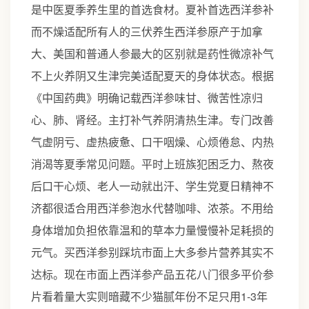
是中医夏季养生里的首选食材。夏补首选西洋参补
而不燥适配所有人的三伏养生西洋参原产于加拿
大、美国和普通人参最大的区别就是药性微凉补气
不上火养阴又生津完美适配夏天的身体状态。根据
《中国药典》明确记载西洋参味甘、微苦性凉归
心、肺、肾经。主打补气养阴清热生津。专门改善
气虚阴亏、虚热疲惫、口干咽燥、心烦倦怠、内热
消渴等夏季常见问题。平时上班族犯困乏力、熬夜
后口干心烦、老人一动就出汗、学生党夏日精神不
济都很适合用西洋参泡水代替咖啡、浓茶。不用给
身体增加负担依靠温和的草本力量慢慢补足耗损的
元气。买西洋参别踩坑市面上大多参片营养其实不
达标。现在市面上西洋参产品五花八门很多平价参
片看着量大实则暗藏不少猫腻年份不足只用1-3年