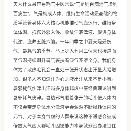
天为什么最容易耗气中医常说“气足则百病消气虚则
百病生”。气是构成人体、维持生命活动最基础的物
质掌管着身体六大核心机能推动气血运行、维持身
体体温、抵御外邪入侵、收敛汗液津液、促进身体
代谢、滋养五脏六腑。一年四季之中夏天是最伤
气、最耗气的季节。马上步入七月三伏天也接踵而
至气温持续飙升暑气裹挟着湿气笼罩全身。我们身
体为了散热毛孔会一直处于张开状态出汗量大幅增
加。很多人不知道汗为心之液出汗从来不是小事。
暑邪耗气伤津出汗越多身体越虚中医经典理论讲到
暑邪耗气伤津。暑热邪气顺着张开的毛孔侵入体内
不仅会带走身体水分津液更会源源不断损耗体内的
元气。对于本身气虚的人群来说这种不适感会被成
倍放大气虚人群毛孔固摄能力本身就弱没办法锁住