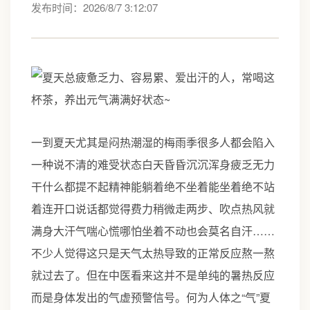
发布时间：2026/8/7 3:12:07
一到夏天尤其是闷热潮湿的梅雨季很多人都会陷入
一种说不清的难受状态白天昏昏沉沉浑身疲乏无力
干什么都提不起精神能躺着绝不坐着能坐着绝不站
着连开口说话都觉得费力稍微走两步、吹点热风就
满身大汗气喘心慌哪怕坐着不动也会莫名自汗……
不少人觉得这只是天气太热导致的正常反应熬一熬
就过去了。但在中医看来这并不是单纯的暑热反应
而是身体发出的气虚预警信号。何为人体之“气”夏